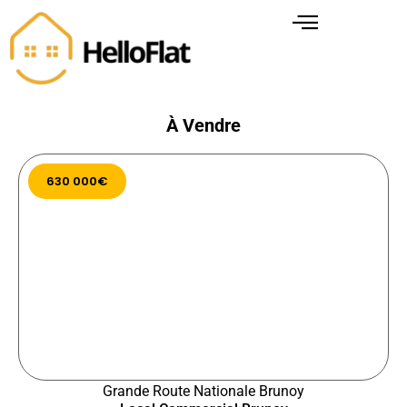
À Vendre
630 000€
Grande Route Nationale Brunoy