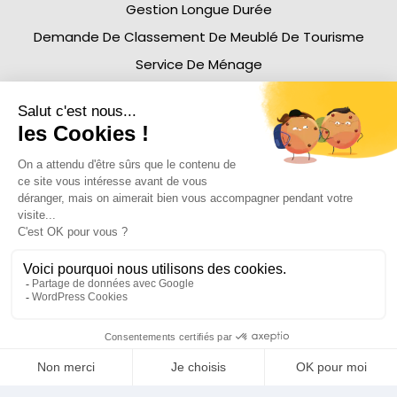
Gestion Longue Durée
Demande De Classement De Meublé De Tourisme
Service De Ménage
À Propos
Nos Honoraires
Affiliation
Blog
Histoire
Equipe
Nous Rejoindre
Emplacement
Foire Aux Questions